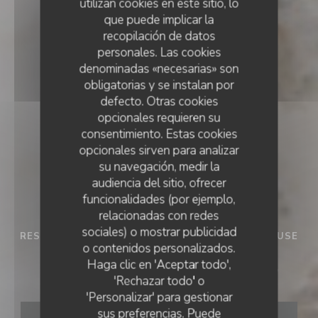
utilizan cookies en este sitio, lo
que puede implicar la
recopilación de datos
personales. Las cookies
denominadas «necesarias» son
obligatorias y se instalan por
defecto. Otras cookies
opcionales requieren su
consentimiento. Estas cookies
opcionales sirven para analizar
su navegación, medir la
audiencia del sitio, ofrecer
funcionalidades (por ejemplo,
relacionadas con redes
sociales) o mostrar publicidad
RESTAURANTE SEMI GASTRONÓMICO
•
CHEVREUSE
o contenidos personalizados.
LE CLOS DE CHEVREUSE
Haga clic en 'Aceptar todo',
Le Clos de Chevreuse
'Rechazar todo' o
'Personalizar' para gestionar
sus preferencias. Puede
RESERVAR UNA MESA